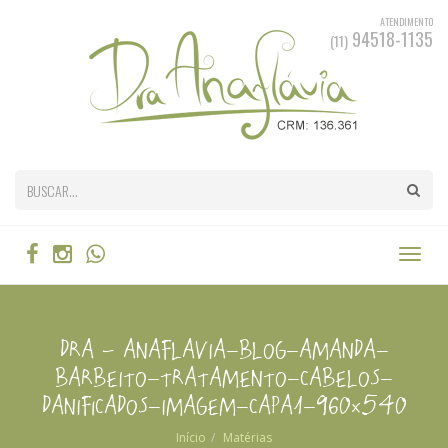
ATENDIMENTO
94518-1135
(11)
dra – anaflavia-blog-amanda-
barbeito-tratamento-cabelos-
danificados-imagem-capa1-960×540
Início
Matérias