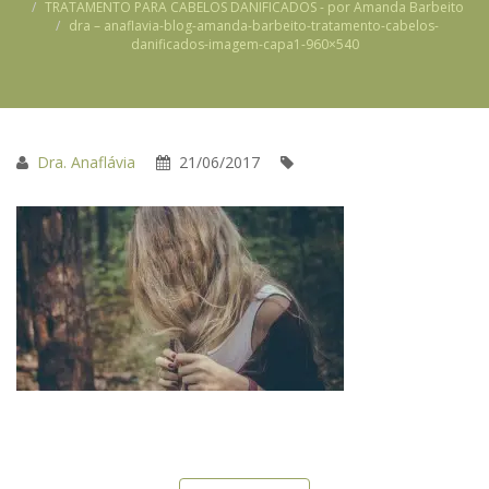
TRATAMENTO PARA CABELOS DANIFICADOS - por Amanda Barbeito
dra – anaflavia-blog-amanda-barbeito-tratamento-cabelos-
danificados-imagem-capa1-960×540
Dra. Anaflávia
21/06/2017