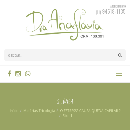
ATENDIMENTO
94518-1135
(11)
Slide1
Início
Matérias
Tricologia
O ESTRESSE CAUSA QUEDA CAPILAR ?
Slide1