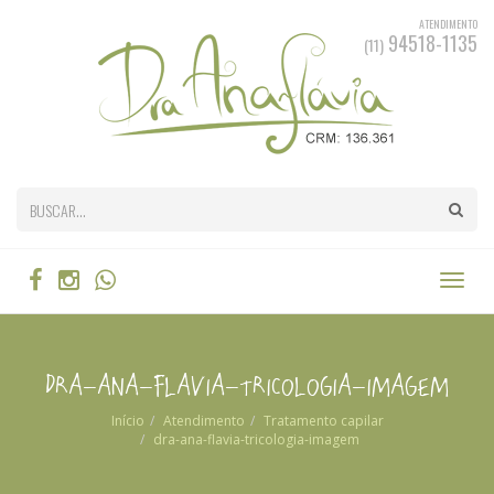
ATENDIMENTO
94518-1135
(11)
dra-ana-flavia-tricologia-imagem
Início
Atendimento
Tratamento capilar
dra-ana-flavia-tricologia-imagem