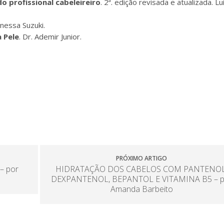
do profissional cabeleireiro
. 2ª. edição revisada e atualizada. Lu
anessa Suzuki.
a Pele
. Dr. Ademir Junior.
PRÓXIMO ARTIGO
– por
HIDRATAÇÃO DOS CABELOS COM PANTENOL
DEXPANTENOL, BEPANTOL E VITAMINA B5 – p
Amanda Barbeito