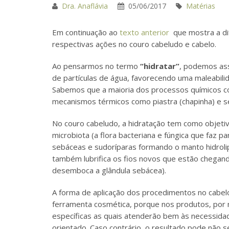
Dra. Anaflávia
05/06/2017
Matérias
Em continuação ao
texto anterior
que mostra a dif
respectivas ações no couro cabeludo e cabelo.
Ao pensarmos no termo
“hidratar”
, podemos ass
de partículas de água, favorecendo uma maleabil
Sabemos que a maioria dos processos químicos co
mecanismos térmicos como piastra (chapinha) e
No couro cabeludo, a hidratação tem como objeti
microbiota (a flora bacteriana e fúngica que faz p
sebáceas e sudoríparas formando o manto hidrolipí
também lubrifica os fios novos que estão chegando 
desemboca a glândula sebácea).
A forma de aplicação dos procedimentos no cabelo
ferramenta cosmética, porque nos produtos, por 
específicas as quais atenderão bem às necessidad
orientado. Caso contrário, o resultado pode não se