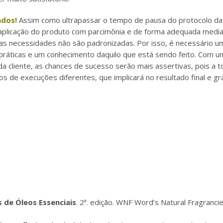
ados!
Assim como ultrapassar o tempo de pausa do protocolo d
aplicação do produto com parcimônia e de forma adequada media
 as necessidades não são padronizadas. Por isso, é necessário u
s práticas e um conhecimento daquilo que está sendo feito. Com u
 cliente, as chances de sucesso serão mais assertivas, pois a 
de execuções diferentes, que implicará no resultado final e gr
 de Óleos Essenciais
. 2ª. edição. WNF Word’s Natural Fragranci