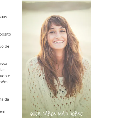
suas
pósito
uo de
ossa
ulas
ludo e
ambém
ha da
bem