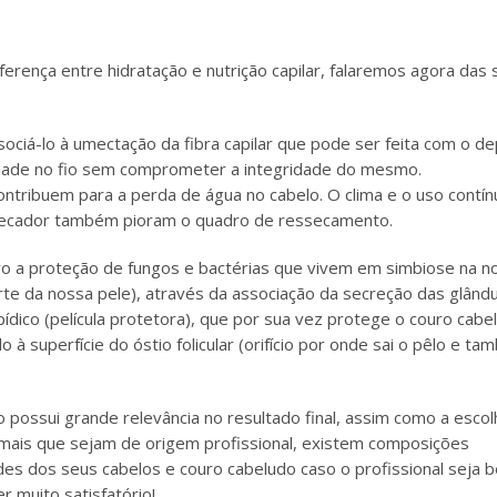
erença entre hidratação e nutrição capilar, falaremos agora das 
ociá-lo à umectação da fibra capilar que pode ser feita com o de
idade no fio sem comprometer a integridade do mesmo.
ntribuem para a perda de água no cabelo. O clima e o uso contín
 secador também pioram o quadro de ressecamento.
vo a proteção de fungos e bactérias que vivem em simbiose na n
arte da nossa pele), através da associação da secreção das glând
dico (película protetora), que por sua vez protege o couro cabe
à superfície do óstio folicular (orifício por onde sai o pêlo e t
 possui grande relevância no resultado final, assim como a escol
mais que sejam de origem profissional, existem composições
es dos seus cabelos e couro cabeludo caso o profissional seja 
r muito satisfatório!