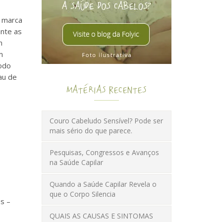
a marca
nte as
m
m
todo
au de
Matérias Recentes
Couro Cabeludo Sensível? Pode ser
mais sério do que parece.
Pesquisas, Congressos e Avanços
na Saúde Capilar
Quando a Saúde Capilar Revela o
que o Corpo Silencia
es –
QUAIS AS CAUSAS E SINTOMAS