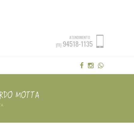
ATENDIMENTO
94518-1135
(11)
ARDO MOTTA
TA