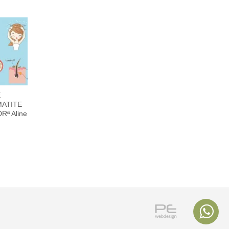
E
MATITE
Rª Aline