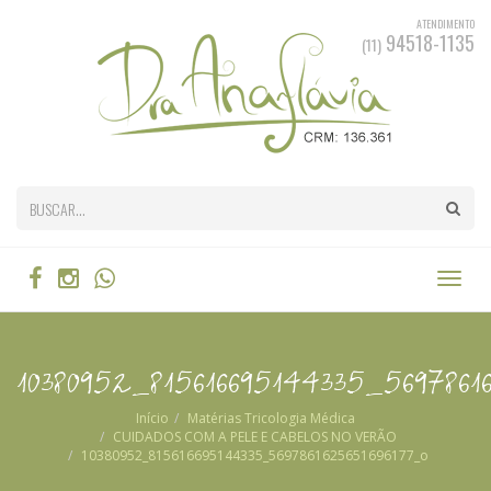
ATENDIMENTO
94518-1135
(11)
10380952_815616695144335_5697861
Início
Matérias
Tricologia Médica
CUIDADOS COM A PELE E CABELOS NO VERÃO
10380952_815616695144335_5697861625651696177_o